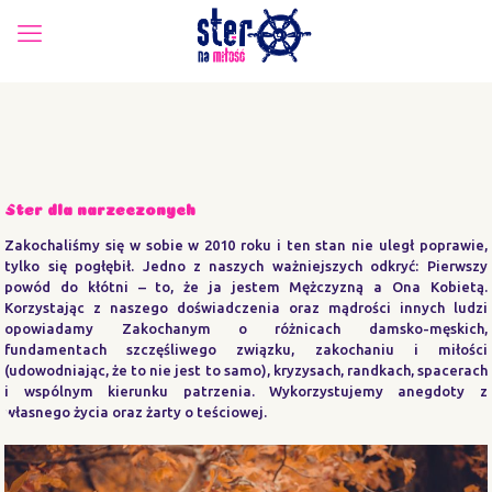
Ster dla narzeczonych
Zakochaliśmy się w sobie w 2010 roku i ten stan nie uległ poprawie,
tylko się pogłębił. Jedno z naszych ważniejszych odkryć: Pierwszy
powód do kłótni – to, że ja jestem Mężczyzną a Ona Kobietą.
Korzystając z naszego doświadczenia oraz mądrości innych ludzi
opowiadamy Zakochanym o różnicach damsko-męskich,
fundamentach szczęśliwego związku, zakochaniu i miłości
(udowodniając, że to nie jest to samo), kryzysach, randkach, spacerach
i wspólnym kierunku patrzenia. Wykorzystujemy anegdoty z
własnego życia oraz żarty o teściowej.