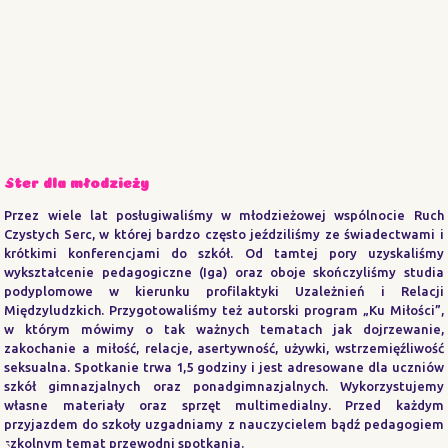
Ster dla młodzieży
Przez wiele lat posługiwaliśmy w młodzieżowej wspólnocie Ruch
Czystych Serc, w której bardzo często jeździliśmy ze świadectwami i
krótkimi konferencjami do szkół. Od tamtej pory uzyskaliśmy
wykształcenie pedagogiczne (Iga) oraz oboje skończyliśmy studia
podyplomowe w kierunku profilaktyki Uzależnień i Relacji
Międzyludzkich. Przygotowaliśmy też autorski program „Ku Miłości”,
w którym mówimy o tak ważnych tematach jak dojrzewanie,
zakochanie a miłość, relacje, asertywność, używki, wstrzemięźliwość
seksualna. Spotkanie trwa 1,5 godziny i jest adresowane dla uczniów
szkół gimnazjalnych oraz ponadgimnazjalnych. Wykorzystujemy
własne materiały oraz sprzęt multimedialny. Przed każdym
przyjazdem do szkoły uzgadniamy z nauczycielem bądź pedagogiem
szkolnym temat przewodni spotkania.