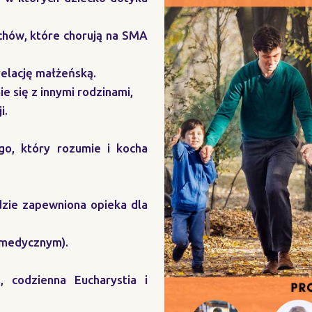
chów, które chorują na SMA
relację małżeńską.
e się z innymi rodzinami,
i.
ego, który rozumie i kocha
dzie zapewniona opieka dla
 medycznym).
e, codzienna Eucharystia i