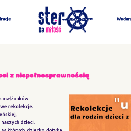
racje
Wydar
ieci z niepełnosprawnością
ch małżonków
we rekolekcje.
eńskiej,
 naszych dzieci.
, w których dziecko dotyka