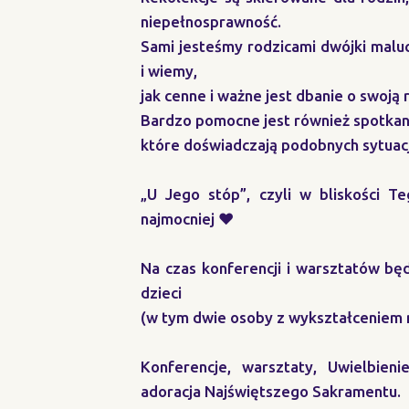
niepełnosprawność.
Sami jesteśmy rodzicami dwójki malu
i wiemy,
jak cenne i ważne jest dbanie o swoją 
Bardzo pomocne jest również spotkani
które doświadczają podobnych sytuacj
„U Jego stóp”, czyli w bliskości T
najmocniej ♥️
Na czas konferencji i warsztatów bę
dzieci
(w tym dwie osoby z wykształceniem
Konferencje, warsztaty, Uwielbieni
adoracja Najświętszego Sakramentu.