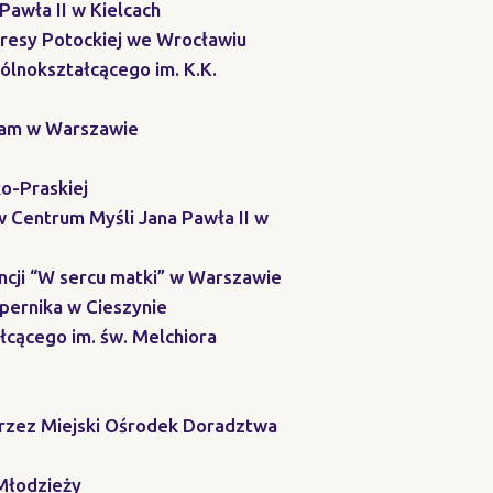
awła II w Kielcach
eresy Potockiej we Wrocławiu
ólnokształcącego im. K.K.
 mam w Warszawie
o-Praskiej
w Centrum Myśli Jana Pawła II w
ncji “W sercu matki” w Warszawie
opernika w Cieszynie
łcącego im. św. Melchiora
przez Miejski Ośrodek Doradztwa
Młodzieży