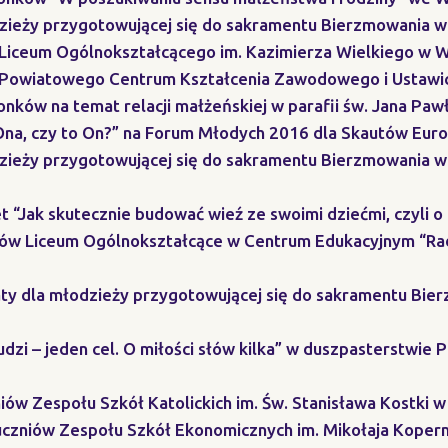
zieży przygotowującej się do sakramentu Bierzmowania w 
i Liceum Ogólnokształcącego im. Kazimierza Wielkiego w 
mi Powiatowego Centrum Kształcenia Zawodowego i Ustaw
nków na temat relacji małżeńskiej w parafii św. Jana Pawł
 Ona, czy to On?” na Forum Młodych 2016 dla Skautów Eur
zieży przygotowującej się do sakramentu Bierzmowania w P
t “Jak skutecznie budować wieź ze swoimi dziećmi, czyli o
niów Liceum Ogólnokształcące w Centrum Edukacyjnym “R
taty dla młodzieży przygotowującej się do sakramentu Bi
udzi – jeden cel. O miłości słów kilka” w duszpasterstwie
iów Zespołu Szkół Katolickich im. Św. Stanisława Kostki w
uczniów Zespołu Szkół Ekonomicznych im. Mikołaja Kopern