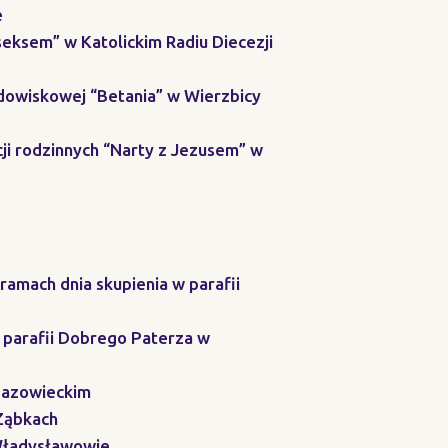
e
eksem” w Katolickim Radiu Diecezji
odowiskowej “Betania” w Wierzbicy
cji rodzinnych “Narty z Jezusem” w
amach dnia skupienia w parafii
 parafii Dobrego Paterza w
Mazowieckim
 Ząbkach
 Władysławowie