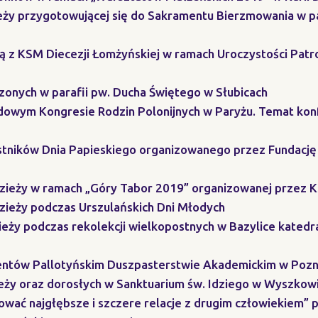
ieży przygotowującej się do Sakramentu Bierzmowania w p
ą z KSM Diecezji Łomżyńskiej w ramach Uroczystości Patro
zonych w parafii pw. Ducha Świętego w Słubicach
dowym Kongresie Rodzin Polonijnych w Paryżu. Temat kon
estników Dnia Papieskiego organizowanego przez Fundację
odzieży w ramach „Góry Tabor 2019” organizowanej przez
dzieży podczas Urszulańskich Dni Młodych
ieży podczas rekolekcji wielkopostnych w Bazylice katedr
dentów Pallotyńskim Duszpasterstwie Akademickim w Pozn
ieży oraz dorosłych w Sanktuarium św. Idziego w Wyszkow
ować najgłębsze i szczere relacje z drugim człowiekiem”