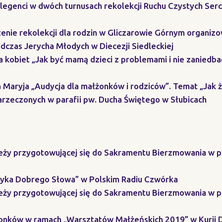
elegenci w dwóch turnusach rekolekcji Ruchu Czystych Ser
nie rekolekcji dla rodzin w Gliczarowie Górnym organiz
dczas Jerycha Młodych w Diecezji Siedleckiej
la kobiet „Jak być mamą dzieci z problemami i nie zaniedb
ia Maryja „Audycja dla małżonków i rodziców”. Temat „Ja
narzeczonych w parafii pw. Ducha Świętego w Słubicach
ieży przygotowującej się do Sakramentu Bierzmowania w p
uzyka Dobrego Słowa” w Polskim Radiu Czwórka
ieży przygotowującej się do Sakramentu Bierzmowania w p
żonków w ramach „Warsztatów Małżeńskich 2019” w Kurii 