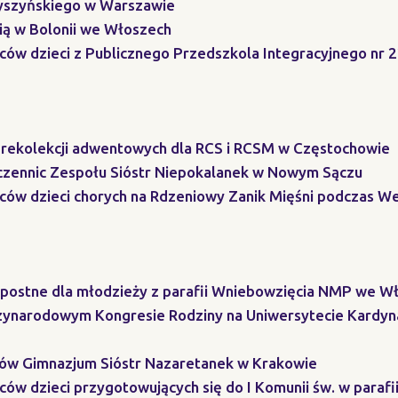
yszyńskiego w Warszawie
ią w Bolonii we Włoszech
iców dzieci z Publicznego Przedszkola Integracyjnego nr 
 rekolekcji adwentowych dla RCS i RCSM w Częstochowie
 uczennic Zespołu Sióstr Niepokalanek w Nowym Sączu
ziców dzieci chorych na Rdzeniowy Zanik Mięśni podczas
opostne dla młodzieży z parafii Wniebowzięcia NMP we 
dzynarodowym Kongresie Rodziny na Uniwersytecie Kardy
niów Gimnazjum Sióstr Nazaretanek w Krakowie
ców dzieci przygotowujących się do I Komunii św. w parafi