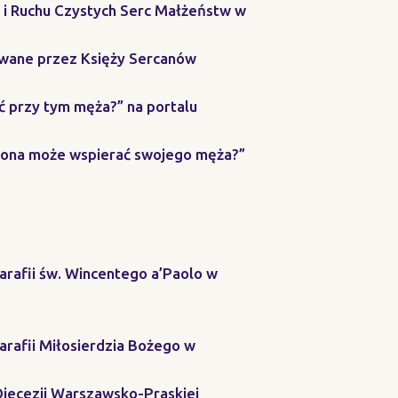
c i Ruchu Czystych Serc Małżeństw w
owane przez Księży Sercanów
ać przy tym męża?” na portalu
k żona może wspierać swojego męża?”
arafii św. Wincentego a’Paolo w
arafii Miłosierdzia Bożego w
Diecezji Warszawsko-Praskiej