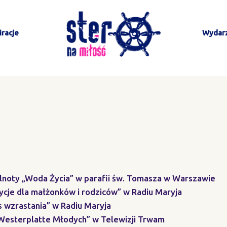
racje
Wydar
lnoty „Woda Życia” w parafii św. Tomasza w Warszawie
dycje dla małżonków i rodziców” w Radiu Maryja
s wzrastania” w Radiu Maryja
„Westerplatte Młodych” w Telewizji Trwam