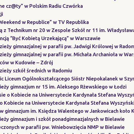
ocne cz@ty” w Polskim Radiu Czwórka
ji
“Weekend w Republice” w TV Republika
żą z Technikum nr 20 w Zespole Szkół nr 11 im. Władysła
encją “Być Kobietą Urzekającą” w Warszawie
zieży gimnazjalnej w parafii pw. Jadwigi Królowej w Rado
zieży gimnazjalnej w parafii pw. Michała Archanioła w Wa
iców w Kudowie – Zdrój
zieży szkół średnich w Radomiu
nic Liceum Ogólnokształcącego Sióstr Niepokalanek w Sz
zieży gimnazjum nr 15 im. Aleksego Rżewskiego w Łodzi
sie o Kobiecie na Uniwersytecie Kardynała Stefana Wysz
 o Kobiecie na Uniwersytecie Kardynała Stefana Wyszyńs
iów gimnazjum im. Księdza Walentego w Jankowicach koło 
ieży gimnazjum i szkół ponadgimnazjalnych w Bielawie
zeczonych w parafii pw. Wniebowzięcia NMP w Bielawie