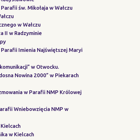
Parafii św. Mikołaja w Wałczu
Wałczu
icznego w Wałczu
a II w Radzyminie
opy
arafii Imienia Najświętszej Maryi
 komunikacji” w Otwocku.
adosna Nowina 2000” w Piekarach
erzmowania w Parafii NMP Królowej
 Parafii Wniebowzięcia NMP w
 Kielcach
ika w Kielcach