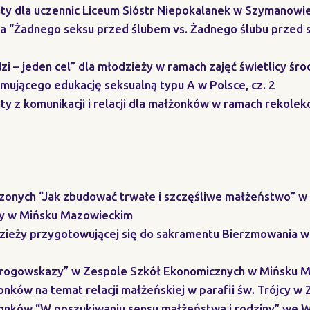
aty dla uczennic Liceum Sióstr Niepokalanek w Szymanowi
 “Żadnego seksu przed ślubem vs. Żadnego ślubu przed s
zi – jeden cel” dla młodzieży w ramach zajęć świetlicy śr
mującego edukację seksualną typu A w Polsce, cz. 2
ty z komunikacji i relacji dla małżonków w ramach rekolek
zonych “Jak zbudować trwałe i szczęśliwe małżeństwo” w r
ny w Mińsku Mazowieckim
dzieży przygotowującej się do sakramentu Bierzmowania w
 “Drogowskazy” w Zespole Szkół Ekonomicznych w Mińsku 
onków na temat relacji małżeńskiej w parafii św. Trójcy w
żonków “W poszukiwaniu sensu małżeństwa i rodziny” we