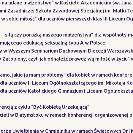
a na udane małżeństwo” w Kościele Akademickim św. Jana P
ami Zasadniczej Szkoły Zawodowej Specjalnej im. Matki T
w sobie miłość” dla uczniów pierwszych klas III Liceum Og
kt – siłą czy porażką naszego małżeństwa” dla wspólnoty
omującego edukację seksualną typu A w Polsce
ięży w Wyższym Seminarium Duchownym Diecezji Warszawsk
 Zatopiony, czyli jak odnaleźć prawdziwą miłość w życiu” 
mamo, jakie ja mam problemy” dla kobiet w ramach konfere
y dla uczniów II Liceum Ogólnokształcącego im. Mikołaja K
y dla uczniów Katolickiego Gimnazjum i Liceum Ogólnokszta
rencją z cyklu “Być Kobietą Urzekającą”
ycieli w Białymstoku w ramach konferencji organizowanej 
zorze Uwielbienia w Chmielniku w ramach Światowych Dni 