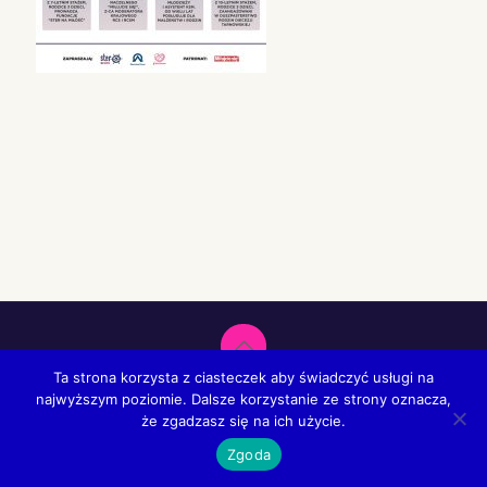
Ta strona korzysta z ciasteczek aby świadczyć usługi na
Fundacja Ster na Miłość. Wszystkie prawa zastrzeżone.
najwyższym poziomie. Dalsze korzystanie ze strony oznacza,
Create by
CRE-ACT
że zgadzasz się na ich użycie.
Zgoda