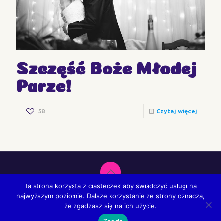
Szczęść Boże Młodej
Parze!
58
Czytaj więcej
Ta strona korzysta z ciasteczek aby świadczyć usługi na
Fundacja Ster na Miłość. Wszystkie prawa zastrzeżone.
najwyższym poziomie. Dalsze korzystanie ze strony oznacza,
Create by
CRE-ACT
że zgadzasz się na ich użycie.
Zgoda