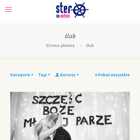
ślub
Strona główna
ślub
Kategorie
Tagi
Autorzy
Pokaż wszystkie